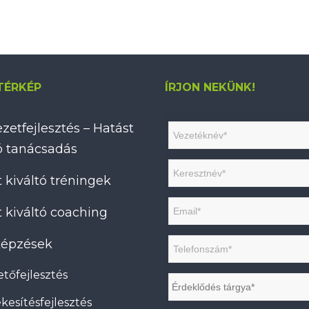
TÉRKÉP
ÍRJON NEKÜNK!
zetfejlesztés – Hatást
tó tanácsadás
 kiváltó tréningek
 kiváltó coaching
 képzések
tőfejlesztés
kesítésfejlesztés