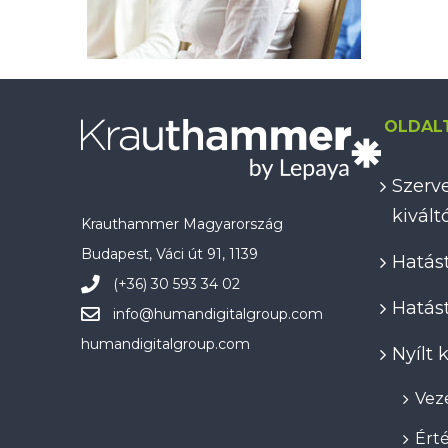
OLDAL
Szerve
kivál
Krauthammer Magyarország
Budapest, Váci út 91, 1139
Hatást
(+36) 30 593 34 02
Hatást
info@
humandigitalgroup.com
humandigitalgroup.com
Nyílt
Veze
Érté