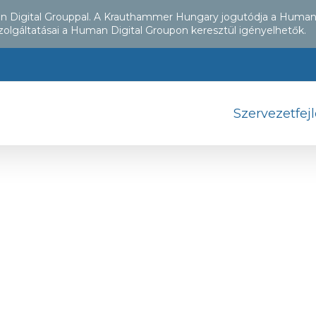
an Digital Grouppal. A Krauthammer Hungary jogutódja a Human
zolgáltatásai a Human Digital Groupon keresztül igényelhetők.
Szervezetfej