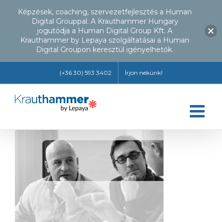
Képzések, coaching, szervezetfejlesztés a Human
Digital Grouppal. A Krauthammer Hungary
jogutódja a Human Digital Group Kft. A
Krauthammer by Lepaya szolgáltatásai a Human
Digital Groupon keresztül igényelhetők.
Kihagyás
(+36 30) 593 3402
Írjon nekünk!