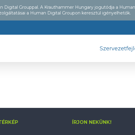
an Digital Grouppal. A Krauthammer Hungary jogutódja a Human
zolgáltatásai a Human Digital Groupon keresztül igényelhetők.
Szervezetfej
TÉRKÉP
ÍRJON NEKÜNK!