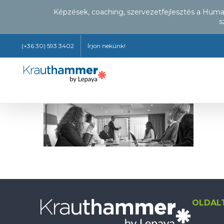
Képzések, coaching, szervezetfejlesztés a Hum
s
Kihagyás
(+36 30) 593 3402
Írjon nekünk!
OLDAL