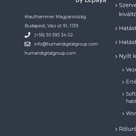
Szerve
kivál
Krauthammer Magyarország
Budapest, Váci út 91, 1139
Hatást
(+36) 30 593 34 02
Hatást
info@
humandigitalgroup.com
humandigitalgroup.com
Nyílt
Veze
Érté
Soft
hat
Wor
Rólun