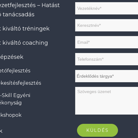
zetfejlesztés – Hatást
tó tanácsadás
 kiváltó tréningek
 kiváltó coaching
 képzések
tőfejlesztés
kesítésfejlesztés
-Skill Egyéni
ékonyság
kshopok
k