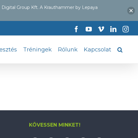
 Digital Group Kft. A Krauthammer by Lepaya
Facebook
YouTube
Vimeo
LinkedI
Ins
lesztés
Tréningek
Rólunk
Kapcsolat
KÖVESSEN MINKET!