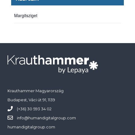
Margitsziget
Krauthammer Magyarország
Budapest, Váci út 91, 1139
(+36) 30 593 34 02
info@
humandigitalgroup.com
humandigitalgroup.com