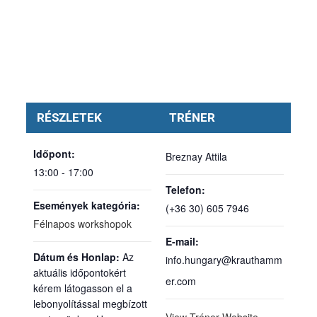
RÉSZLETEK
TRÉNER
Időpont:
Breznay Attila
13:00 - 17:00
Telefon:
Események kategória:
(+36 30) 605 7946
Félnapos workshopok
E-mail:
Honlap:
info.hungary@krauthamm
er.com
View Tréner Website