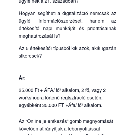
ügyfélnek a 21. században?
Hogyan segítheti a digitalizáció nemcsak az
ügyfél információszerzését, hanem az
értékesítő napi munkáját és prioritásainak
meghatározását is?
Az 5 értékesítői típusból kik azok, akik igazán
sikeresek?
Ár:
25.000 Ft + ÁFA/ fő/ alkalom, 2 fő, vagy 2
workshopra történő regisztráció esetén,
egyébként 35.000 FT +Áfa/ fő/ alkalom.
Az “Online jelentkezés” gomb megnyomását
követően átirányítjuk a lebonyolítással