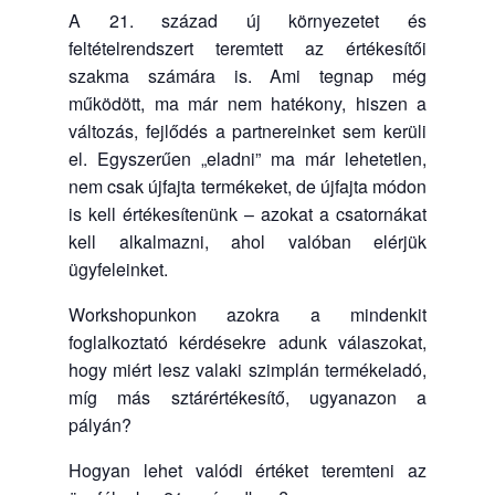
A 21. század új környezetet és
feltételrendszert teremtett az értékesítői
szakma számára is. Ami tegnap még
működött, ma már nem hatékony, hiszen a
változás, fejlődés a partnereinket sem kerüli
el. Egyszerűen „eladni” ma már lehetetlen,
nem csak újfajta termékeket, de újfajta módon
is kell értékesítenünk – azokat a csatornákat
kell alkalmazni, ahol valóban elérjük
ügyfeleinket.
Workshopunkon azokra a mindenkit
foglalkoztató kérdésekre adunk válaszokat,
hogy miért lesz valaki szimplán termékeladó,
míg más sztárértékesítő, ugyanazon a
pályán?
Hogyan lehet valódi értéket teremteni az