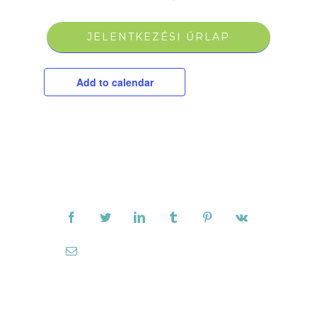
JELENTKEZÉSI ŰRLAP
Add to calendar
Ossza meg ismerőseivel!
Facebook
Twitter
LinkedIn
Tumblr
Pinterest
Vk
Email: