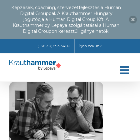
Képzések, coaching, szervezetfejlesztés a Human
Digital Grouppal. A Krauthammer Hungary
jogutódja a Human Digital Group Kft. A
Krauthammer by Lepaya szolgáltatásai a Human
Digital Groupon keresztül igényelhetők.
Kihagyás
(+36 30) 593 3402
Írjon nekünk!