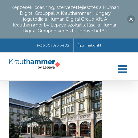
Képzések, coaching, szervezetfejlesztés a Human
Digital Grouppal. A Krauthammer Hungary
jogutódja a Human Digital Group Kft. A
Krauthammer by Lepaya szolgáltatásai a Human
Digital Groupon keresztül igényelhetők.
Kihagyás
(+36 30) 593 3402
Írjon nekünk!