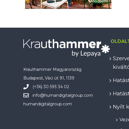
OLDAL
Szerve
kivál
Krauthammer Magyarország
Budapest, Váci út 91, 1139
Hatást
(+36) 30 593 34 02
Hatást
info@
humandigitalgroup.com
humandigitalgroup.com
Nyílt
Veze