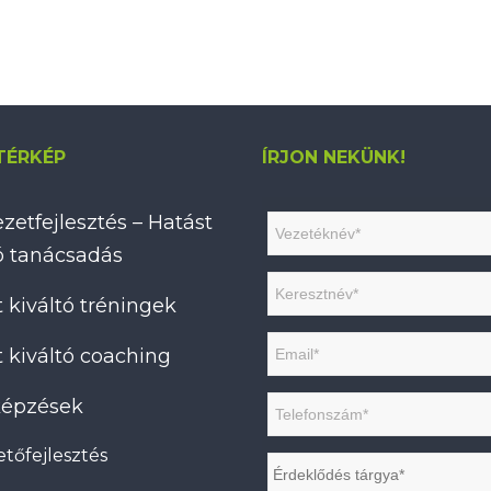
TÉRKÉP
ÍRJON NEKÜNK!
zetfejlesztés – Hatást
tó tanácsadás
 kiváltó tréningek
 kiváltó coaching
 képzések
tőfejlesztés