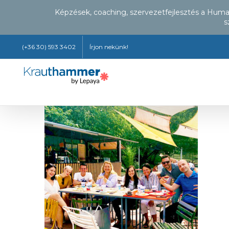
Képzések, coaching, szervezetfejlesztés a Hum
s
Kihagyás
(+36 30) 593 3402
Írjon nekünk!