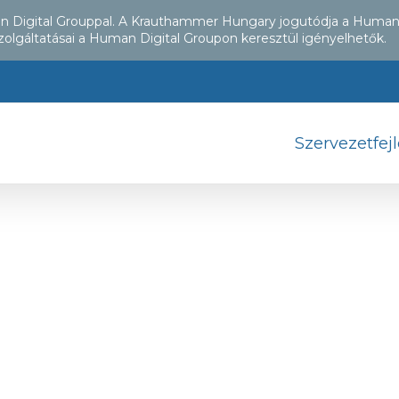
an Digital Grouppal. A Krauthammer Hungary jogutódja a Human
zolgáltatásai a Human Digital Groupon keresztül igényelhetők.
Szervezetfej