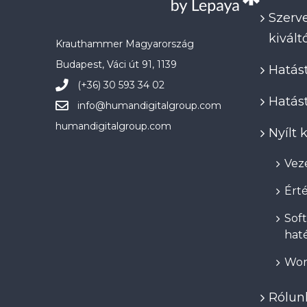
Szerve
kivál
Krauthammer Magyarország
Budapest, Váci út 91, 1139
Hatást
(+36) 30 593 34 02
Hatást
info@
humandigitalgroup.com
humandigitalgroup.com
Nyílt
Veze
Érté
Soft
hat
Wor
Rólun