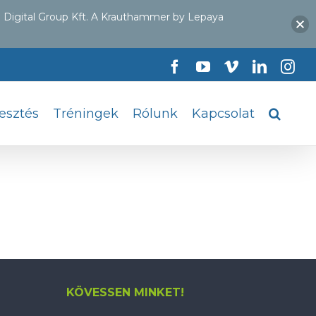
 Digital Group Kft. A Krauthammer by Lepaya
Facebook
YouTube
Vimeo
LinkedI
Ins
lesztés
Tréningek
Rólunk
Kapcsolat
KÖVESSEN MINKET!