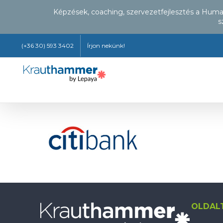
Képzések, coaching, szervezetfejlesztés a Hum
s
Kihagyás
(+36 30) 593 3402
Írjon nekünk!
OLDAL