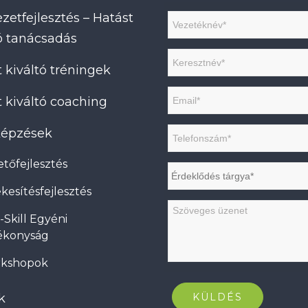
zetfejlesztés – Hatást
tó tanácsadás
 kiváltó tréningek
 kiváltó coaching
 képzések
tőfejlesztés
kesítésfejlesztés
-Skill Egyéni
ékonyság
kshopok
k