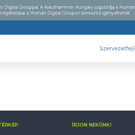
an Digital Grouppal. A Krauthammer Hungary jogutódja a Human
zolgáltatásai a Human Digital Groupon keresztül igényelhetők.
Szervezetfej
TÉRKÉP
ÍRJON NEKÜNK!