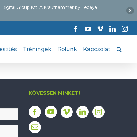
 Digital Group Kft. A Krauthammer by Lepaya
Facebook
YouTube
Vimeo
LinkedI
Ins
lesztés
Tréningek
Rólunk
Kapcsolat
KÖVESSEN MINKET!