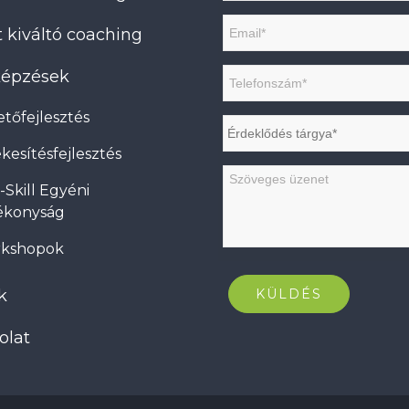
 kiváltó coaching
 képzések
tőfejlesztés
kesítésfejlesztés
-Skill Egyéni
ékonyság
kshopok
k
olat