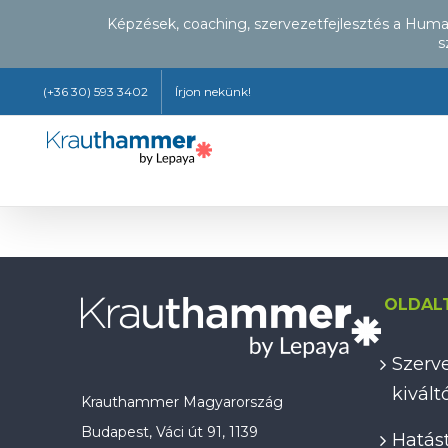
Képzések, coaching, szervezetfejlesztés a Hum
s
Kihagyás
(+36 30) 593 3402
Írjon nekünk!
OLDAL
Szerve
kivál
Krauthammer Magyarország
Budapest, Váci út 91, 1139
Hatást