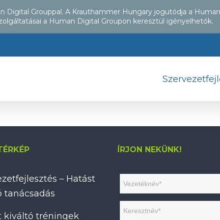
an Digital Grouppal. A Krauthammer Hungary jogutódja a Human
zolgáltatásai a Human Digital Groupon keresztül igényelhetők.
Szervezetfej
TÉRKÉP
ÍRJON NEKÜNK!
zetfejlesztés – Hatást
tó tanácsadás
 kiváltó tréningek