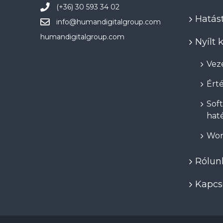
(+36) 30 593 34 02
Hatást
info@
humandigitalgroup.com
humandigitalgroup.com
Nyílt
Veze
Érté
Soft
hat
Wor
Rólun
Kapcs