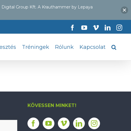
 Digital Group Kft. A Krauthammer by Lepaya
Facebook
YouTube
Vimeo
LinkedI
Ins
lesztés
Tréningek
Rólunk
Kapcsolat
KÖVESSEN MINKET!