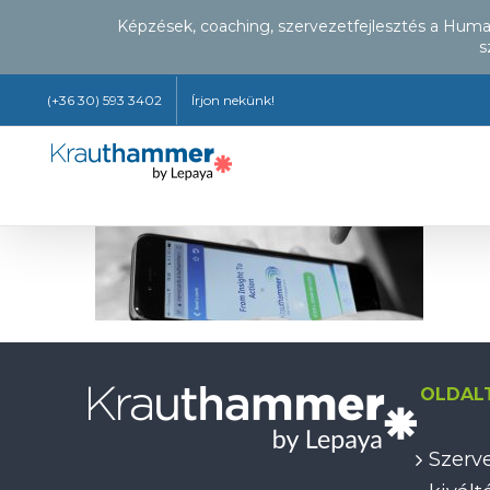
Képzések, coaching, szervezetfejlesztés a Hum
s
Kihagyás
(+36 30) 593 3402
Írjon nekünk!
OLDAL
Szerve