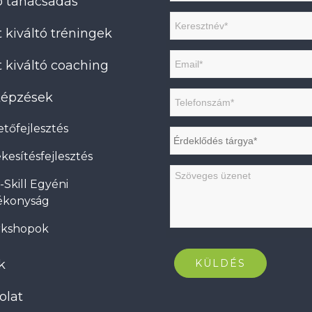
tó tanácsadás
 kiváltó tréningek
 kiváltó coaching
 képzések
tőfejlesztés
kesítésfejlesztés
-Skill Egyéni
ékonyság
kshopok
k
olat