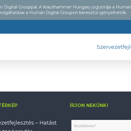
an Digital Grouppal. A Krauthammer Hungary jogutódja a Human
zolgáltatásai a Human Digital Groupon keresztül igényelhetők.
Szervezetfej
TÉRKÉP
ÍRJON NEKÜNK!
zetfejlesztés – Hatást