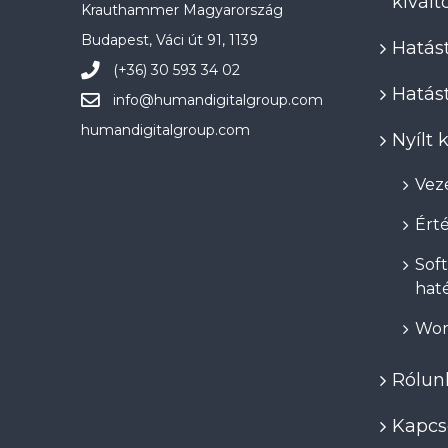
kivál
Krauthammer Magyarország
Budapest, Váci út 91, 1139
Hatást
(+36) 30 593 34 02
Hatást
info@
humandigitalgroup.com
humandigitalgroup.com
Nyílt
Veze
Érté
Soft
hat
Wor
Rólun
Kapcs