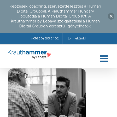
Képzések, coaching, szervezetfejlesztés a Human
Digital Grouppal. A Krauthammer Hungary
jogutódja a Human Digital Group Kft. A
Krauthammer by Lepaya szolgáltatásai a Human
Digital Groupon keresztül igényelhetők.
Kihagyás
(+36 30) 593 3402
Írjon nekünk!