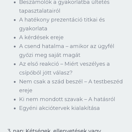
Beszámolók a gyakorlatba ültetés
tapasztalatairól
A hatékony prezentáció titkai és
gyakorlata
A kérdések ereje
A csend hatalma – amikor az ügyfél
győzi meg saját magát
Az első reakció – Miért veszélyes a
csípőből jött válasz?
Nem csak a szád beszél – A testbeszéd
ereje
Ki nem mondott szavak – A hatásról
Egyéni akciótervek kialakítása
3. nap: Kétségek, ellenvetések vagy