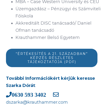
MBA – Case Western University és CEU
Üzemgazdász – Pénzügyi és Számviteli
Főiskola
Akkreditált DISC tanácsadó/ Daniel
Ofman tanácsadó
Krauthammer Belső Egyetem
“ÉRTÉKESÍTÉS A 21. SZÁZADBAN”
KÉPZÉS RÉSZLETES
TÁJÉKOZTATÓJA (PDF)
További Információkért kérjük keresse
Szarka Dórát
:
0630 593 3402
dszarka@krauthammer.com