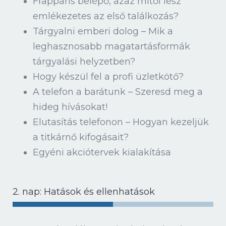
Frappáns belépő, azaz mitől lesz
emlékezetes az első találkozás?
Tárgyalni emberi dolog – Mik a
leghasznosabb magatartásformák
tárgyalási helyzetben?
Hogy készül fel a profi üzletkötő?
A telefon a barátunk – Szeresd meg a
hideg hívásokat!
Elutasítás telefonon – Hogyan kezeljük
a titkárnő kifogásait?
Egyéni akciótervek kialakítása
2. nap: Hatások és ellenhatások